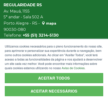
REGULARIDADE RS
Av. Mauá, 1155
5° andar - Sala 502 A
Porto Alegre - RS -
mapa
90030-080
Telefone:
+55 (51) 3214-5130
Horários de atendimento: 8h30min às 12h e
Utilizamos cookies necessários para o pleno funcionamento do nosso site,
13h30min às 18h
para aprimorar e personalizar sua experiência durante a navegação, bem
E-mail:
regularidaders@sefaz.rs.gov.br
como outros cookies adicionais. Ao clicar em "Aceitar Todos", você terá
acesso a todas as funcionalidades da página e nos ajudará a desenvolver
um site cada vez melhor. Você pode encontrar mais informações sobre
quais cookies estamos utilizando no nosso
Aviso de Cookies
.
ACEITAR TODOS
ACEITAR NECESSÁRIOS