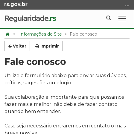
Ir
para
o
Abrir
Alte
conteúdo
a
a
Ir
Início
busca
nave
Informações do Site
Fale conosco
para
do
o
conteúdo
Voltar
Imprimir
menu
Fale conosco
Ir
para
a
Utilize o formulário abaixo para enviar suas dúvidas,
busca
críticas, sugestões ou elogio.
Sua colaboração é importante para que possamos
fazer mais e melhor, não deixe de fazer contato
quando bem entender.
Caso seja necessário entraremos em contato o mais
breve possível.