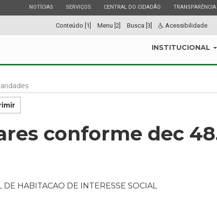
ESTADO
ESTADO
ESTADO
ESTADO
NOTÍCIAS
SERVIÇOS
CENTRAL DO CIDADÃO
TRANSPARÊNCIA
Conteúdo [1]
Menu [2]
Busca [3]
Acessibilidade
INSTITUCIONAL
laridades
imir
lares conforme dec 48
1
 DE HABITACAO DE INTERESSE SOCIAL