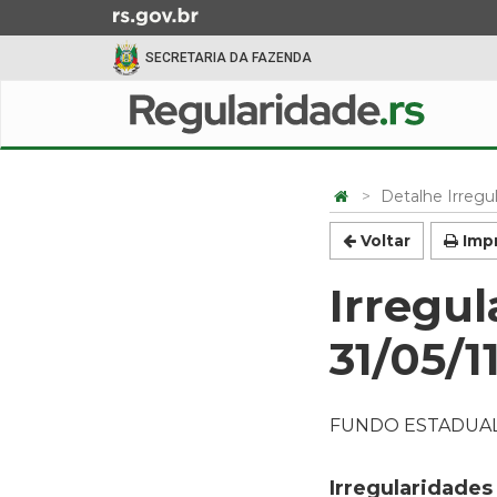
Ir
para
SECRETARIA DA FAZENDA
o
conteúdo
Início
Ir
do
para
menu
Início
o
do
Detalhe Irregu
menu
conteúdo
Ir
Voltar
Impr
para
a
Irregu
busca
31/05/1
FUNDO ESTADUAL
Irregularidades