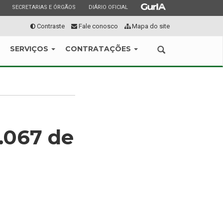
ESTADO
ESTADO
ESTADO
SECRETARIAS E ÓRGÃOS
DIÁRIO OFICIAL
Contraste
Fale conosco
Mapa do site
SERVIÇOS
CONTRATAÇÕES
Abrir
a
busca
.067 de