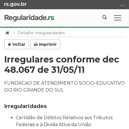
Ir
para
o
Abrir
Alte
conteúdo
a
a
Ir
Início
busca
nave
Detalhe Irregularidades
para
do
o
conteúdo
Voltar
Imprimir
menu
Irregulares conforme dec
Ir
para
48.067 de 31/05/11
a
busca
FUNDACAO DE ATENDIMENTO SOCIO-EDUCATIVO
DO RIO GRANDE DO SUL
Irregularidades
Certidão de Débitos Relativos aos Tributos
Federais e à Divida Ativa da União