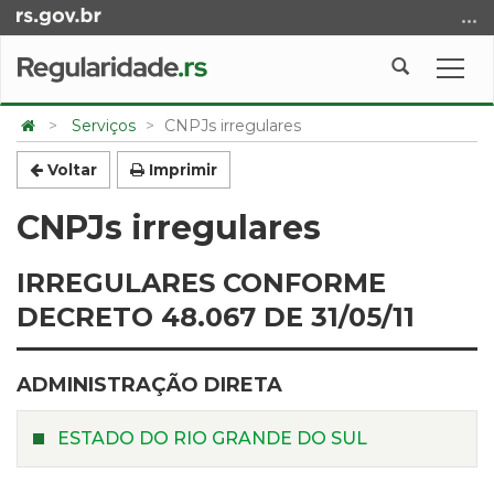
Ir
para
o
Abrir
Alte
conteúdo
a
a
Ir
Início
busca
nave
Serviços
CNPJs irregulares
para
do
o
conteúdo
Voltar
Imprimir
menu
CNPJs irregulares
Ir
para
a
IRREGULARES CONFORME
busca
DECRETO 48.067 DE 31/05/11
ADMINISTRAÇÃO DIRETA
ESTADO DO RIO GRANDE DO SUL